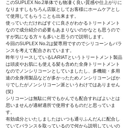
このSUPLEX No.2単体でも物凄く良い質感や仕上がりに
なりますしもちろん店販としてお客様にホームケアとし
て使用してもらうことも出来ます。
使っていただければすぐに良さがわかるトリートメント
なので成分紹介の必要もあまりないのかなとも思うので
すが気になる方々も多いと思うので説明します。
今回のSUPLEX No.2は髪専用ですのでシリコーンもバラ
ンスを考えて配合されています。
昨年リリースしているLARIATというトリートメント製品
は頭皮やお肌にも使える髪も含めた全身トリートメント
なのでノンシリコーンとしていましたし、多機能・多用
途の全身用製品などが多かったためノンシリコーンばか
りでしたがノンシリコーン派というわけではありません
(笑)
シリコーンは無駄に何でもかんでも配合すればよいとは
思いませんが適材適所で使用するものだと思っていま
す。
有効成分といたしましたはいつも通りふんだんに配合し
ていてバランスを取っているので何から説明していいの