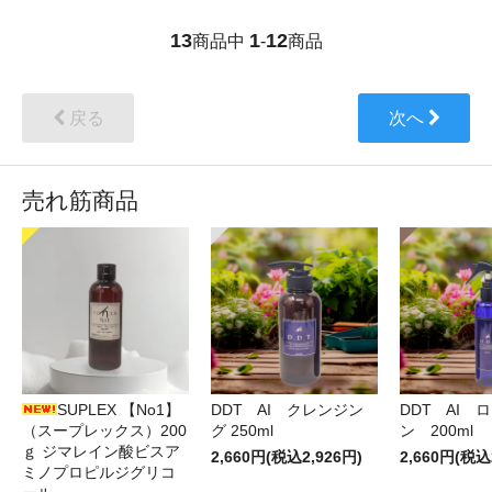
13
1
12
商品中
-
商品
戻る
次へ
売れ筋商品
DDT AI クレンジン
DDT AI 
SUPLEX 【No1】
グ 250ml
ン 200ml
（スープレックス）200
ｇ ジマレイン酸ビスア
2,660円(税込2,926円)
2,660円(税込
ミノプロピルジグリコ